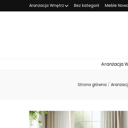
Aranżacja Wnętrz
Bez kategorii
Meble Now
Aranżacja 
Strona główna
/
Aranżac