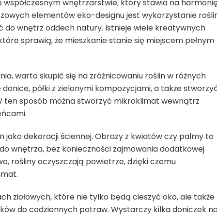
we współczesnym wnętrzarstwie, który stawia na harmoni
czowych elementów eko-designu jest wykorzystanie rośli
 do wnętrz oddech natury. Istnieje wiele kreatywnych
które sprawią, że mieszkanie stanie się miejscem pełnym
, warto skupić się na zróżnicowaniu roślin w różnych
donice, półki z zielonymi kompozycjami, a także stworzy
 W ten sposób można stworzyć mikroklimat wewnątrz
eńcami.
 jako dekoracji ściennej. Obrazy z kwiatów czy palmy to
do wnętrza, bez konieczności zajmowania dodatkowej
o, rośliny oczyszczają powietrze, dzięki czemu
imat.
ziołowych, które nie tylko będą cieszyć oko, ale także
ków do codziennych potraw. Wystarczy kilka doniczek n