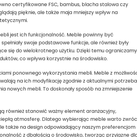
rewno certyfikowane FSC, bambus, blacha stalowa czy
glądają pięknie, ale także maja mniejszy wpływ na
tetycznymi.
bli jest ich funkcjonalność. Meble powinny być
 spełniały swoje podstawowe funkcje, ale również były
ące się do wielokrotnego użytku. Dzięki temu ograniczamy
duktów, co wpływa korzystnie na środowisko.
ciami ponownego wykorzystania mebli. Meble z możliwoś
walają na ich modyfikację zgodnie z aktualnymi potrzeba
nia nowych mebli. To doskonały sposób na zmniejszenie
ogą również stanowić ważny element aranżacyjny,
ciepłą atmosferę. Dlatego wybierając meble warto zwróc
 ale także na design odpowiadający naszym preferencjom
nalność z dbałością o środowisko, tworząc przyjazne dl