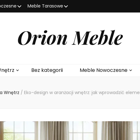
oczesne
Meble Tarasowe
Orion Meble
Wnętrz
Bez kategorii
Meble Nowoczesne
ja Wnętrz
/
Eko-design w aranżacji wnętrz: jak wprowadzić elem