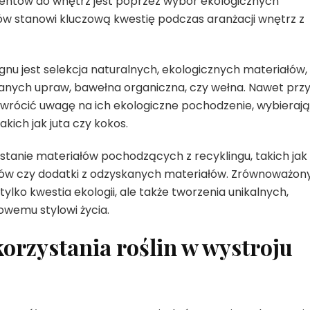
ntów do wnętrz jest poprzez wybór ekologicznych
w stanowi kluczową kwestię podczas aranżacji wnętrz z
u jest selekcja naturalnych, ekologicznych materiałów,
anych upraw, bawełna organiczna, czy wełna. Nawet prz
wrócić uwagę na ich ekologiczne pochodzenie, wybieraj
kich jak juta czy kokos.
ystanie materiałów pochodzących z recyklingu, takich jak
w czy dodatki z odzyskanych materiałów. Zrównoważon
ylko kwestia ekologii, ale także tworzenia unikalnych,
rowemu stylowi życia.
rzystania roślin w wystroju