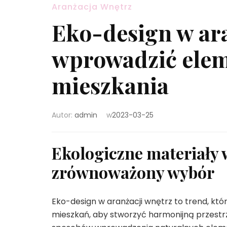
Aranżacja Wnętrz
Eko-design w ara
wprowadzić elem
mieszkania
Autor:
admin
w
2023-03-25
Ekologiczne materiały 
zrównoważony wybór
Eko-design w aranżacji wnętrz to trend, kt
mieszkań, aby stworzyć harmonijną przestr