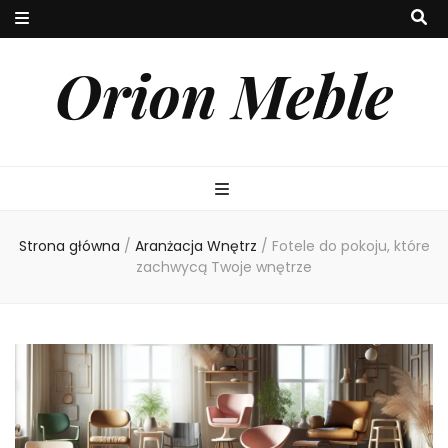
Orion Meble
Strona główna
/
Aranżacja Wnętrz
/
Fotele do pokoju, które
zachwycą Twoje wnętrze