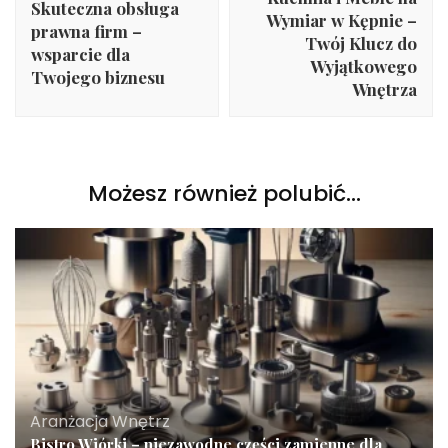
Skuteczna obsługa
Wymiar w Kępnie –
prawna firm –
Twój Klucz do
wsparcie dla
Wyjątkowego
Twojego biznesu
Wnętrza
Możesz również polubić…
Aranżacja Wnętrz
Bistro Wiórki – niezawodne części zamienne dla