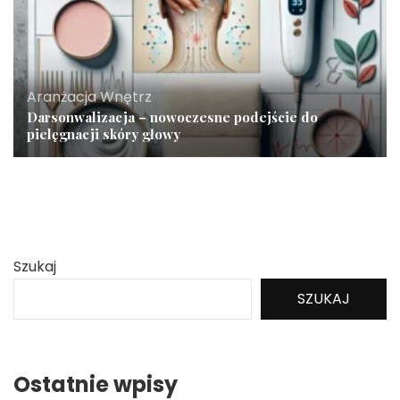
Aranżacja Wnętrz
Darsonwalizacja – nowoczesne podejście do
pielęgnacji skóry głowy
Szukaj
SZUKAJ
Ostatnie wpisy