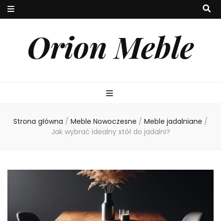
Orion Meble
Strona główna
/
Meble Nowoczesne
/
Meble jadalniane
/
Jak wybrać idealny stół do jadalni?