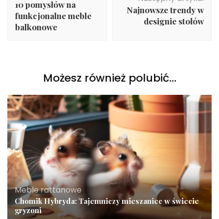
10 pomysłów na
Najnowsze trendy w
funkcjonalne meble
designie stołów
balkonowe
Możesz również polubić…
Meble rattanowe
Chomik Hybryda: Tajemniczy mieszaniec w świecie
gryzoni