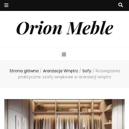
Orion Meble
Strona główna
/
Aranżacja Wnętrz
/
Sofy
/
Rozwiązania
praktyczne: szafy wnękowe w aranżacji wnętrz