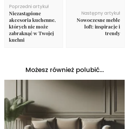
Nawigacja
Poprzedni artykuł
wpisu
Następny artykuł
Niezastąpione
akcesoria kuchenne,
Nowoczesne meble
których nie może
loft: inspiracje i
zabraknąć w Twojej
trendy
kuchni
Możesz również polubić…