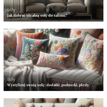
Sofy
Jak dobrać idealną sofę do salonu?
Sofy
Wystylizuj swoją sofę: dodatki, poduszki, pledy