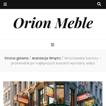
Orion Meble
Strona główna
/
Aranżacja Wnętrz
/
Wrocławskie kantory –
przewodnik po najlepszych kursach wymiany walut